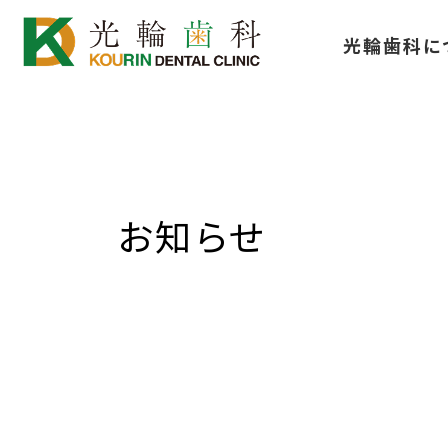
コ
ナ
光輪歯科に
ン
ビ
テ
ゲ
ン
ー
ツ
シ
へ
ョ
ス
ン
お知らせ
キ
に
ッ
移
プ
動