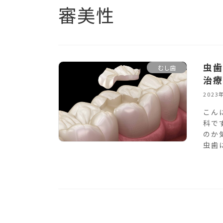
審美性
虫歯
むし歯
治療
2023
こん
科で
のか
虫歯