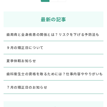
稿
定
定
ペ
ペ
の
ー
ー
最新の記事
ペ
ジ
ジ
ー
歯周病と全身疾患の関係とは？リスクを下げる予防法も
ジ
９月の矯正日について
送
り
夏季休暇お知らせ
歯科衛生士の資格を取るためには？仕事内容ややりがいも
７月の矯正日のお知らせ