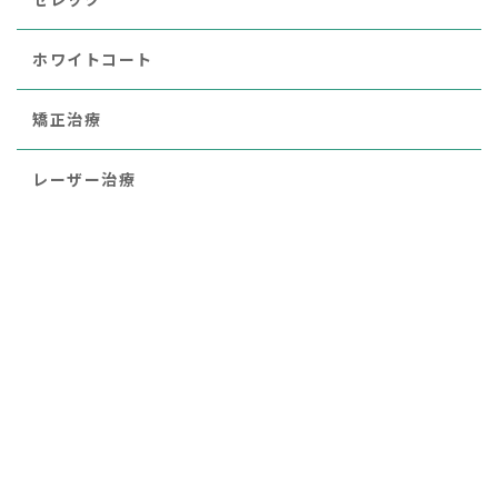
ホワイトコート
矯正治療
レーザー治療
審美
小児歯科
ブルーラジカル
歯周病