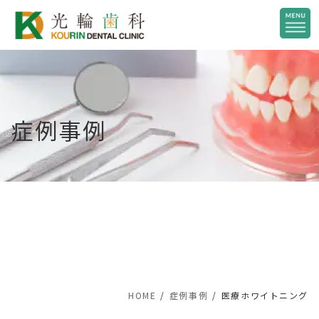
コ
ナ
ン
ビ
テ
ゲ
ン
ー
ツ
シ
へ
ョ
症例事例
ス
ン
キ
に
ッ
移
プ
動
HOME
症例事例
医療ホワイトニング