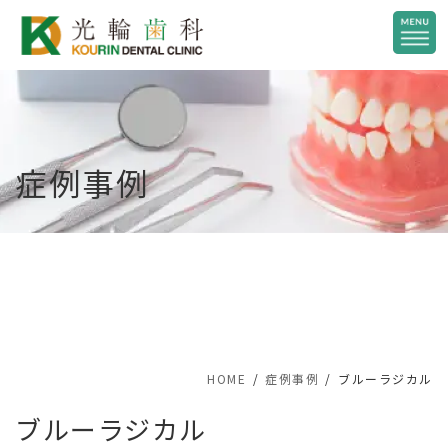
コ
ナ
ン
ビ
テ
ゲ
ン
ー
ツ
シ
へ
ョ
症例事例
ス
ン
キ
に
ッ
移
プ
動
HOME
症例事例
ブルーラジカル
ブルーラジカル