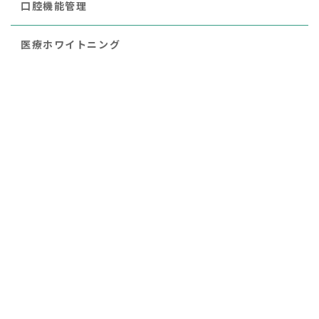
口腔機能管理
医療ホワイトニング
ダイレクトボンディング
インプラント
セレック
ホワイトコート
矯正治療
レーザー治療
審美