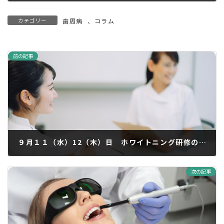
カテゴリー
歯周病
、
コラム
前の記事
９月１１（水）12（木）日 ホワイトニング研修のため終日休診
2024年9月6日
次の記事