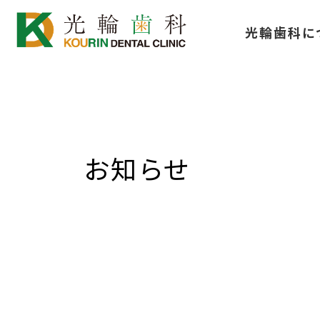
コ
ナ
光輪歯科に
ン
ビ
テ
ゲ
ン
ー
ツ
シ
へ
ョ
ス
ン
お知らせ
キ
に
ッ
移
プ
動