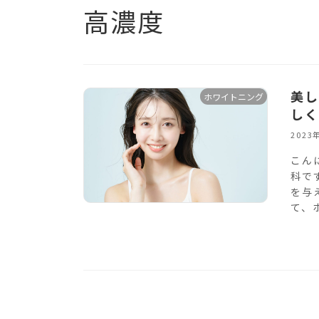
高濃度
美し
ホワイトニング
しく
2023
こん
科で
を与
て、