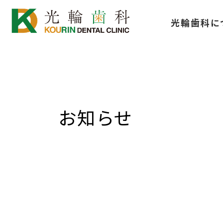
コ
ナ
光輪歯科に
ン
ビ
テ
ゲ
ン
ー
ツ
シ
へ
ョ
ス
ン
お知らせ
キ
に
ッ
移
プ
動