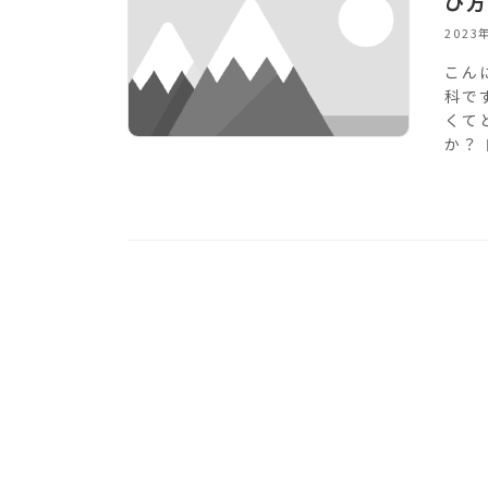
び方
2023
こん
科で
くて
か？