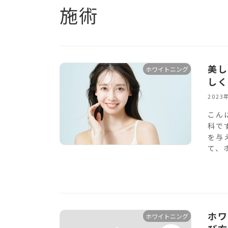
施術
美し
ホワイトニング
しく
2023
こん
科で
を与
て、
ホワ
ホワイトニング