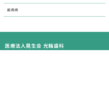
歯周病
医療法人晃生会 光輪歯科
〒462-0825
愛知県名古屋市北区大曽根4-20-31
診療時間 9:00～18:00
休診日：日曜・祝日
公式SNS