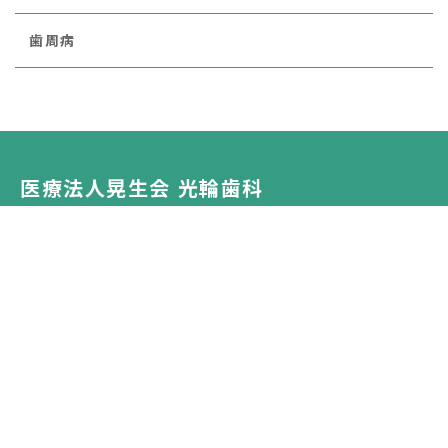
歯周病
医療法人晃生会 光輪歯科
〒462-0825
愛知県名古屋市北区大曽根4-20-31
診療時間 9:00～18:00
休診日：日曜・祝日
公式SNS