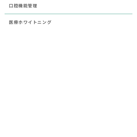
口腔機能管理
医療ホワイトニング
ダイレクトボンディング
インプラント
セレック
ホワイトコート
矯正治療
レーザー治療