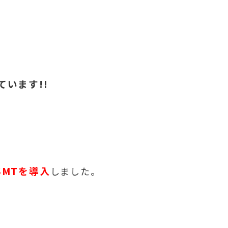
います!!
SMTを導入
しました。