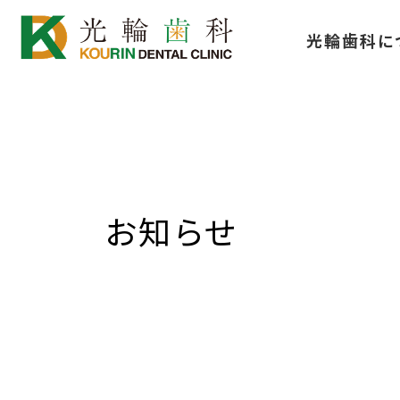
コ
ナ
光輪歯科に
ン
ビ
テ
ゲ
ン
ー
ツ
シ
へ
ョ
ス
ン
キ
に
お知らせ
ッ
移
プ
動