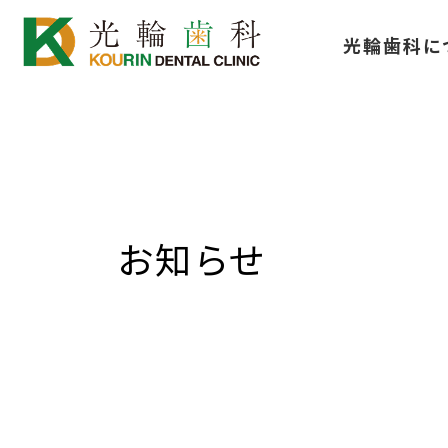
コ
ナ
光輪歯科に
ン
ビ
テ
ゲ
ン
ー
ツ
シ
へ
ョ
ス
ン
キ
に
お知らせ
ッ
移
プ
動