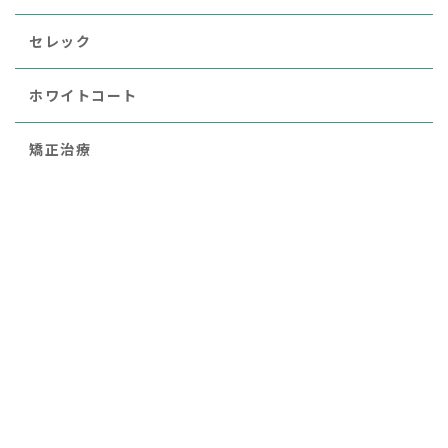
セレック
ホワイトコート
矯正治療
レーザー治療
審美
小児歯科
ブルーラジカル
歯周病