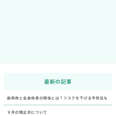
2021年11月14日
次の記事
赤ちゃんのお口の発育（口腔発達） 授乳
2022年2月19日
最新の記事
歯周病と全身疾患の関係とは？リスクを下げる予防法も
９月の矯正日について