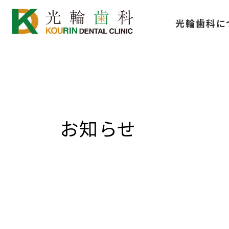
コ
ナ
光輪歯科に
ン
ビ
テ
ゲ
ン
ー
ツ
シ
へ
ョ
ス
ン
お知らせ
キ
に
ッ
移
プ
動