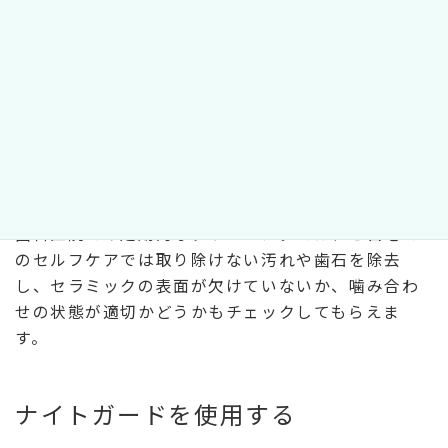
定期的にメンテナンスを受ける
虫歯治療でセラミックを装着した場合、日々の丁寧
なセルフケアだけでなく、定期的な歯科医院でのメ
ンテナンスが欠かせません。3～6か月に一度のペー
スで受けることが推奨されています。
歯科医院での定期的なクリーニングでは、ご自宅で
のセルフケアでは取り除けない汚れや歯石を除去
し、セラミックの表面が欠けていないか、噛み合わ
せの状態が適切かどうかもチェックしてもらえま
す。
ナイトガードを使用する