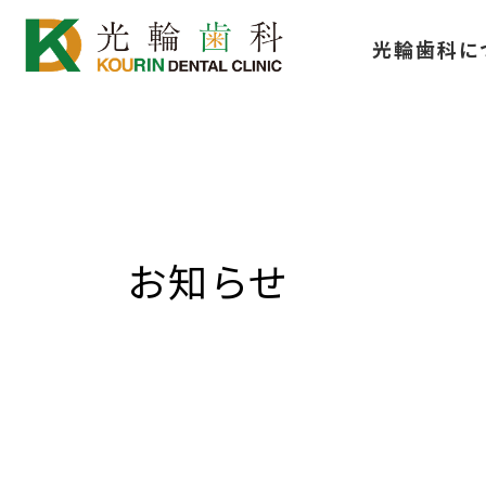
コ
ナ
光輪歯科に
ン
ビ
テ
ゲ
ン
ー
ツ
シ
へ
ョ
ス
ン
キ
に
お知らせ
ッ
移
プ
動