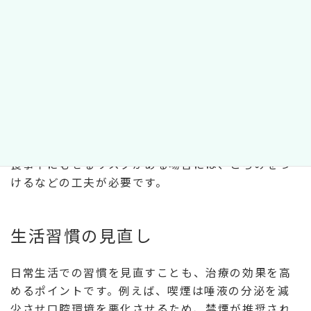
栄養指導と食生活の改善
栄養指導や食生活の改善も重要な治療の一環です。
柔らかい食材だけでなく、咀嚼が必要な食品を積極
的に取り入れることで、口腔筋を鍛えることができ
ます。
食事中にむせるリスクがある場合には、とろみをつ
けるなどの工夫が必要です。
生活習慣の見直し
日常生活での習慣を見直すことも、治療の効果を高
めるポイントです。例えば、喫煙は唾液の分泌を減
少させ口腔環境を悪化させるため、禁煙が推奨され