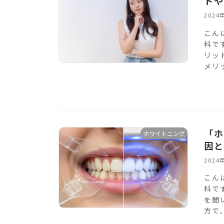
トや
2024
こん
科で
リッ
メリ
「ホ
ホワイトニング
因と
2024
こん
科で
を聞
方で