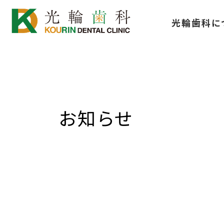
コ
ナ
光輪歯科に
ン
ビ
テ
ゲ
ン
ー
ツ
シ
へ
ョ
ス
ン
お知らせ
キ
に
ッ
移
プ
動