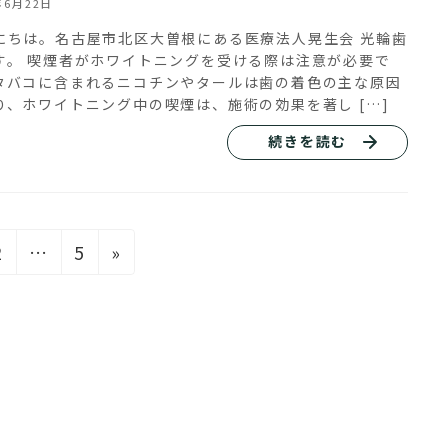
年6月22日
にちは。名古屋市北区大曽根にある医療法人晃生会 光輪歯
す。 喫煙者がホワイトニングを受ける際は注意が必要で
タバコに含まれるニコチンやタールは歯の着色の主な原因
り、ホワイトニング中の喫煙は、施術の効果を著し […]
続きを読む
固
固
2
…
5
»
定
定
ペ
ペ
ー
ー
ジ
ジ