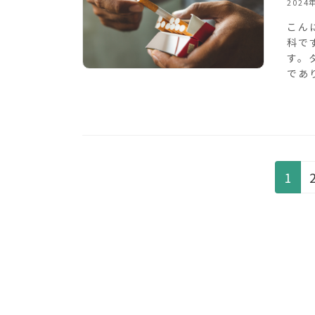
2024
こん
科で
す。
であ
投
固
1
定
稿
ペ
の
ー
ペ
ジ
ー