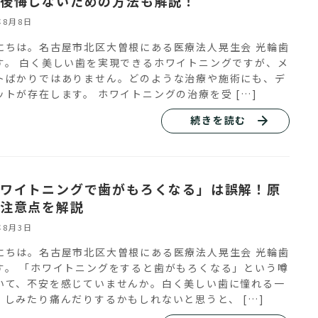
後悔しないための方法も解説！
年8月8日
にちは。名古屋市北区大曽根にある医療法人晃生会 光輪歯
す。 白く美しい歯を実現できるホワイトニングですが、メ
トばかりではありません。どのような治療や施術にも、デ
ットが存在します。 ホワイトニングの治療を受 […]
続きを読む
ワイトニングで歯がもろくなる」は誤解！原
注意点を解説
年8月3日
にちは。名古屋市北区大曽根にある医療法人晃生会 光輪歯
す。 「ホワイトニングをすると歯がもろくなる」という噂
いて、不安を感じていませんか。白く美しい歯に憧れる一
、しみたり痛んだりするかもしれないと思うと、 […]