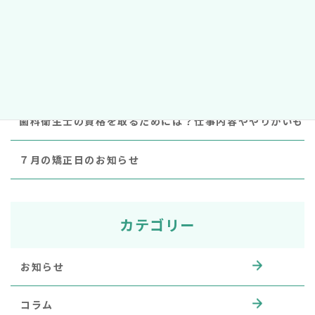
歯周病と全身疾患の関係とは？リスクを下げる予防法も
９月の矯正日について
夏季休暇お知らせ
歯科衛生士の資格を取るためには？仕事内容ややりがいも
７月の矯正日のお知らせ
カテゴリー
お知らせ
コラム