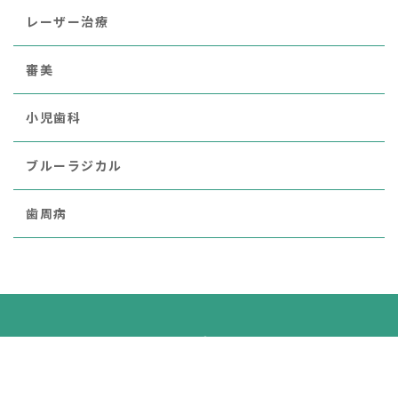
レーザー治療
審美
小児歯科
ブルーラジカル
歯周病
医療法人晃生会 光輪歯科
〒462-0825