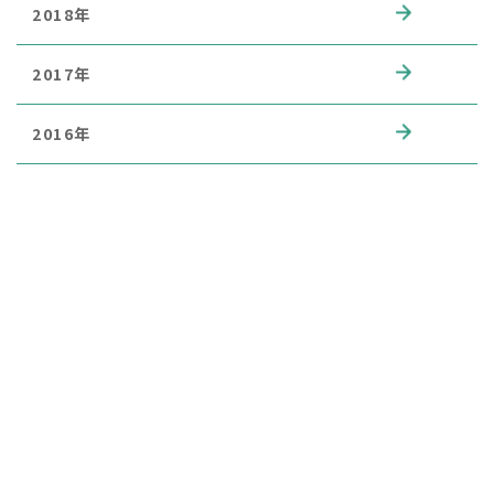
2018年
2017年
2016年
症例事例
審美
小児歯科
ブルーラジカル
歯周病