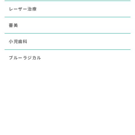
レーザー治療
審美
小児歯科
ブルーラジカル
歯周病
医療法人晃生会 光輪歯科
〒462-0825