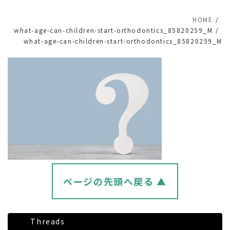
HOME
what-age-can-children-start-orthodontics_85820259_M
what-age-can-children-start-orthodontics_85820259_M
ページの先頭へ戻る ▲
Threads