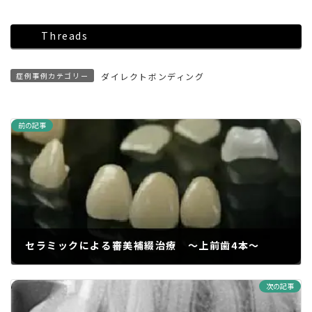
Threads
症例事例カテゴリー
ダイレクトボンディング
前の記事
セラミックによる審美補綴治療 ～上前歯4本～
2018年7月28日
次の記事