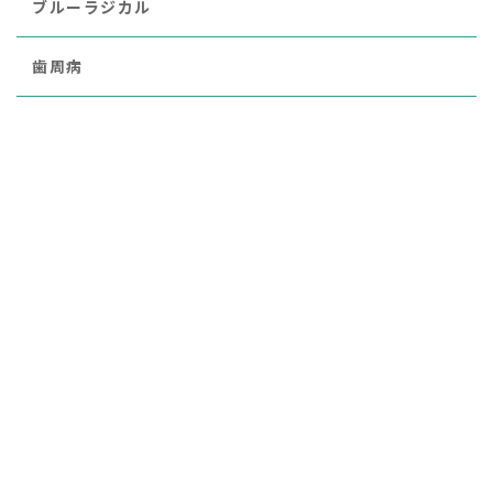
ブルーラジカル
歯周病
医療法人晃生会 光輪歯科
〒462-0825
愛知県名古屋市北区大曽根4-20-31
診療時間 9:00～18:00
休診日：日曜・祝日
公式SNS