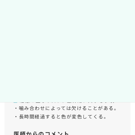
施術に通常必要とされる内容：
①前処置
②自費用のコンポジットレジンを詰めます。
③研磨
費用等に関する事項：
1本10,000円（税別）
治療期間：
約30分
治療の主なリスク、副作用に関する事項：
・噛み合わせによっては欠けることがある。
・長時間経過すると色が変色してくる。
医師からのコメント