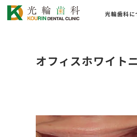
コ
ナ
光輪歯科に
ン
ビ
テ
ゲ
ン
ー
ツ
シ
へ
ョ
オフィスホワイト
ス
ン
キ
に
ッ
移
プ
動