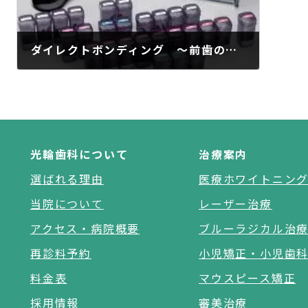
ダイレクトボンディング ～前歯の隙間～
2018年2月6日
光輪歯科について
治療案内
選ばれる理由
医療ホワイトニン
当院について
レーザー治療
アクセス・病院概要
ブルーラジカル治
再診料予約
小児矯正・小児歯
料金表
マウスピース矯正
採用情報
審美治療