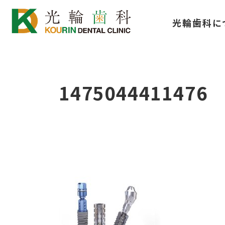
コ
ナ
光輪歯科に
ン
ビ
テ
ゲ
ン
ー
ツ
シ
1475044411476
へ
ョ
ス
ン
キ
に
ッ
移
プ
動